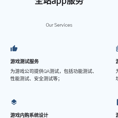
全站app服务
Our Services
游戏测试服务
为游戏公司提供QA测试，包括功能测试、
性能测试、安全测试等；
游戏内购系统设计