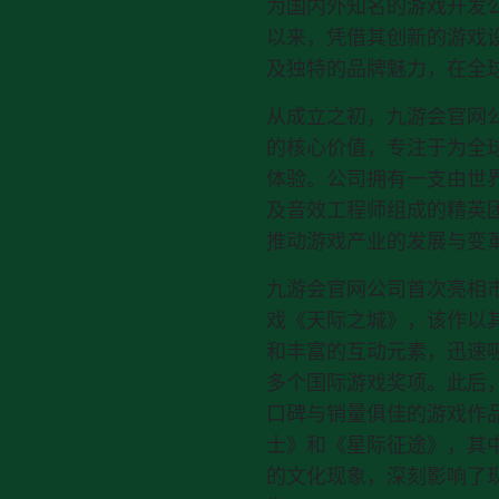
为国内外知名的游戏开发
以来，凭借其创新的游戏
及独特的品牌魅力，在全
从成立之初，
九游会官网
的核心价值，专注于为全
体验。公司拥有一支由世
及音效工程师组成的精英
推动游戏产业的发展与变
九游会官网
公司首次亮相
戏《天际之城》，该作以
和丰富的互动元素，迅速
多个国际游戏奖项。此后
口碑与销量俱佳的游戏作
士》和《星际征途》，其
的文化现象，深刻影响了