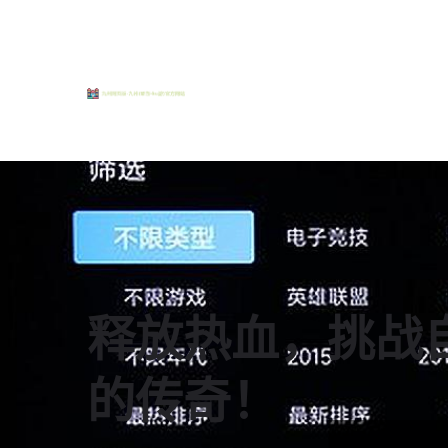
释放热血，挑战
的传奇！